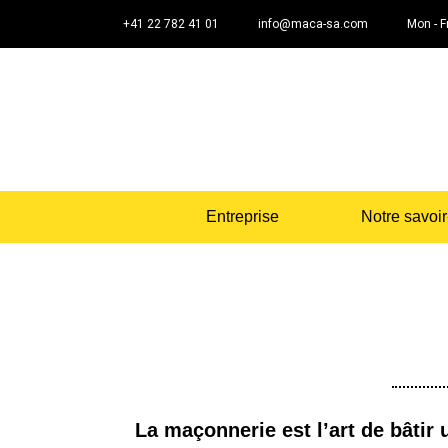
+41 22 782 41 01
info@maca-sa.com
Mon - Fr
Entreprise
Notre savoir
La maçonnerie est l’art de bâtir